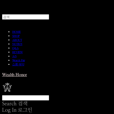
HOME
SHOP
ABOUT
NOTICE
Q&A
REVIEW
A/S
Wear & Pair
쇼룸 예약
Wealth Honor
Search
검색
Log In
로그인