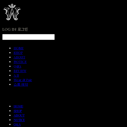
LOG IN
로그인
HOME
SHOP
ABOUT
NOTICE
Q&A
REVIEW
A/S
Wear & Pair
쇼룸 예약
HOME
SHOP
ABOUT
NOTICE
Q&A