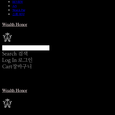
REVIEW
A/S
Wear & Pair
쇼룸 예약
Wealth Honor
Search
검색
Log In
로그인
Cart
장바구니
Wealth Honor