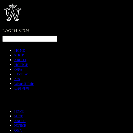
LOG IN
로그인
HOME
SHOP
ABOUT
NOTICE
Q&A
REVIEW
A/S
Wear & Pair
쇼룸 예약
HOME
SHOP
ABOUT
NOTICE
Q&A