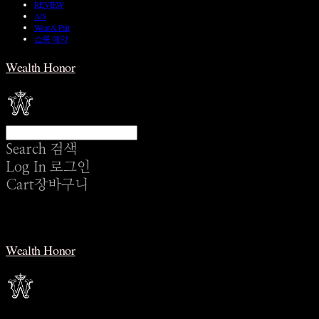
REVIEW
A/S
Wear & Pair
쇼룸 예약
Wealth Honor
Search
검색
Log In
로그인
Cart
장바구니
Wealth Honor