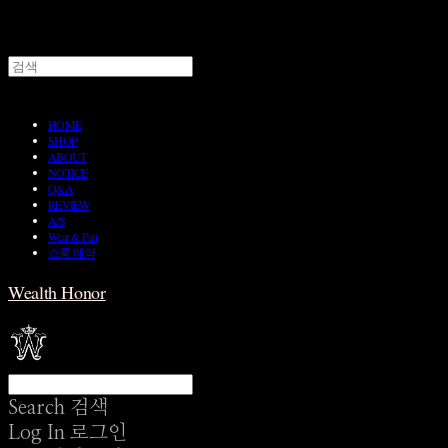
HOME
SHOP
ABOUT
NOTICE
Q&A
REVIEW
A/S
Wear & Pair
쇼룸 예약
Wealth Honor
Search
검색
Log In
로그인