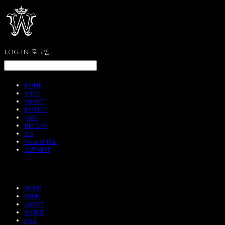
LOG IN
로그인
HOME
SHOP
ABOUT
NOTICE
Q&A
REVIEW
A/S
Wear & Pair
쇼룸 예약
HOME
SHOP
ABOUT
NOTICE
Q&A