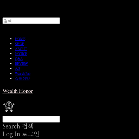
HOME
SHOP
ABOUT
NOTICE
Q&A
REVIEW
A/S
Wear & Pair
쇼룸 예약
Wealth Honor
Search
검색
Log In
로그인