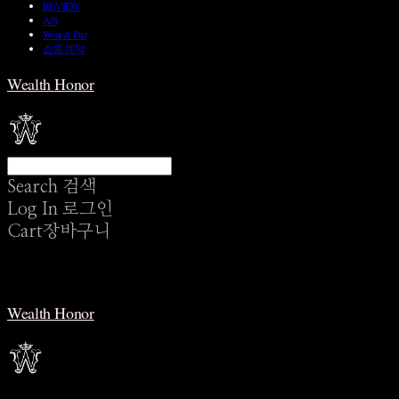
REVIEW
A/S
Wear & Pair
쇼룸 예약
Wealth Honor
Search
검색
Log In
로그인
Cart
장바구니
Wealth Honor