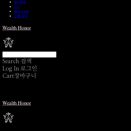
REVIEW
A/S
Wear & Pair
쇼룸 예약
Wealth Honor
Search
검색
Log In
로그인
Cart
장바구니
Wealth Honor