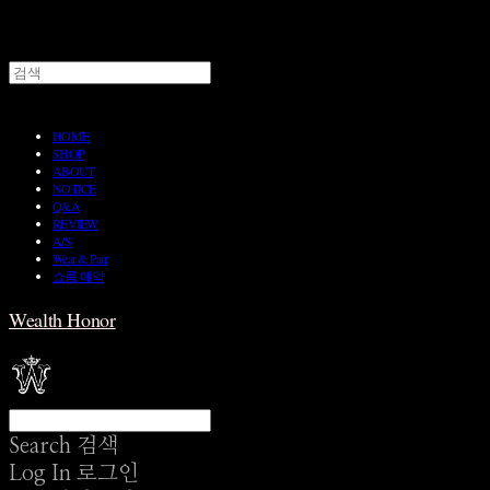
HOME
SHOP
ABOUT
NOTICE
Q&A
REVIEW
A/S
Wear & Pair
쇼룸 예약
Wealth Honor
Search
검색
Log In
로그인