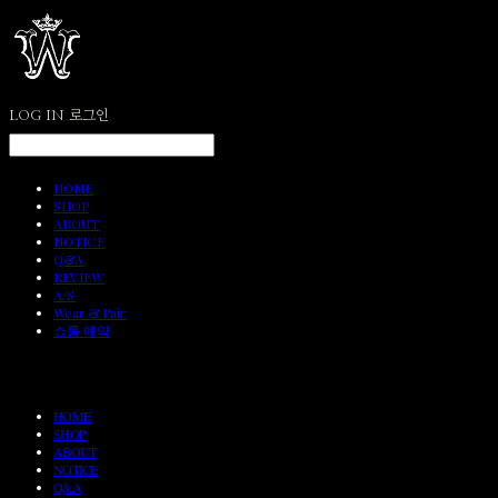
LOG IN
로그인
HOME
SHOP
ABOUT
NOTICE
Q&A
REVIEW
A/S
Wear & Pair
쇼룸 예약
HOME
SHOP
ABOUT
NOTICE
Q&A