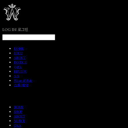
LOG IN
로그인
HOME
SHOP
ABOUT
NOTICE
Q&A
REVIEW
A/S
Wear & Pair
쇼룸 예약
HOME
SHOP
ABOUT
NOTICE
Q&A