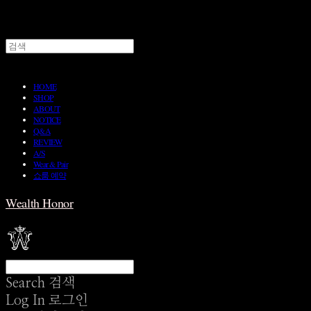
HOME
SHOP
ABOUT
NOTICE
Q&A
REVIEW
A/S
Wear & Pair
쇼룸 예약
Wealth Honor
Search
검색
Log In
로그인