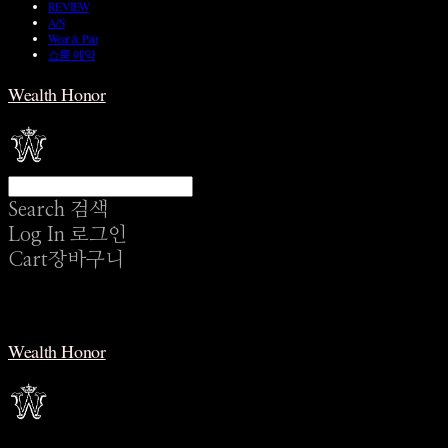
REVIEW
A/S
Wear & Pair
쇼룸 예약
Wealth Honor
Search
검색
Log In
로그인
Cart
장바구니
Wealth Honor