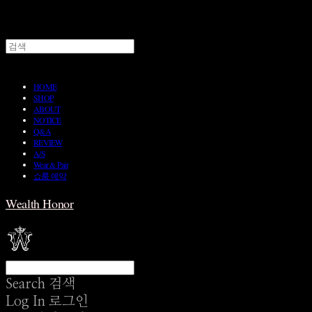
HOME
SHOP
ABOUT
NOTICE
Q&A
REVIEW
A/S
Wear & Pair
쇼룸 예약
Wealth Honor
Search
검색
Log In
로그인