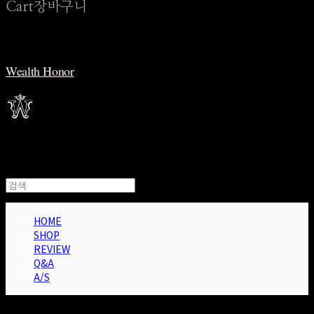
Cart
장바구니
Wealth Honor
HOME
SHOP
REVIEW
Q&A
A/S