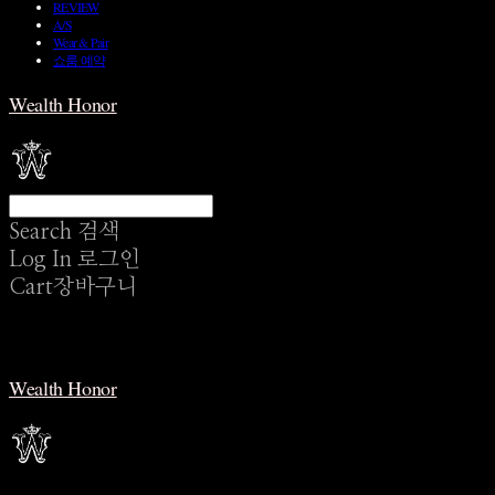
REVIEW
A/S
Wear & Pair
쇼룸 예약
Wealth Honor
Search
검색
Log In
로그인
Cart
장바구니
Wealth Honor