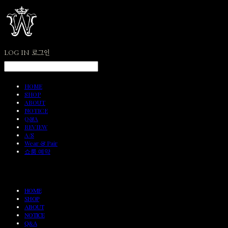
LOG IN
로그인
HOME
SHOP
ABOUT
NOTICE
Q&A
REVIEW
A/S
Wear & Pair
쇼룸 예약
HOME
SHOP
ABOUT
NOTICE
Q&A